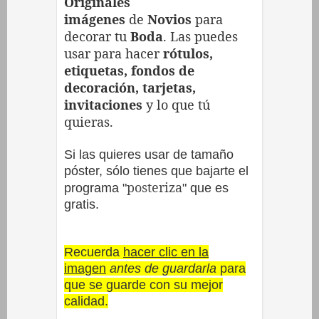
Originales
imágenes
de
Novios
para
decorar tu
Boda
. Las puedes
usar para hacer
rótulos,
etiquetas, fondos de
decoración, tarjetas,
invitaciones
y lo que tú
quieras.
Si las quieres usar de tamaño
póster, sólo tienes que bajarte el
posteriza
programa "
" que es
gratis.
Recuerda
hacer clic en la
imagen
antes de guardarla
para
que se guarde con su mejor
calidad.