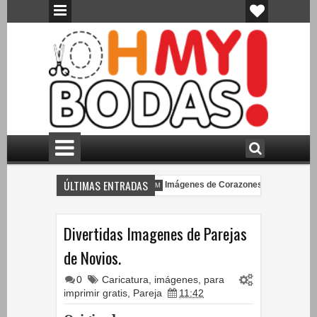
ÚLTIMAS ENTRADAS
Imágenes de Corazones.
Imágenes de Corazones con Flores.
 PM
10:00 PM
Divertidas Imagenes de Parejas
de Novios.
0
Caricatura
,
imágenes
,
para
imprimir gratis
,
Pareja
11:42